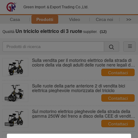
Green Import ＆Export Trading Co.,Ltd.
Casa
Prodotti
Video
Circa noi
>>
Un triciclo elettrico di 3 ruote
Qualità
supplier.
(12)
Sulla vendita per il motorino elettrico della strada di
colore della via degli adulti delle ruote nere legali di
piegatura 3
Contattaci
Sulle ruote della parte anteriore 2 di vendita bici
elettrica pieghevole motorizzata del triciclo
Contattaci
Sul motorino elettrico pieghevole della strada della
gamma 250W del freno a disco della CEE di vendita
3Wheels 70km
Contattaci
Sugli adulti di Front Foldable Electric Scooter For