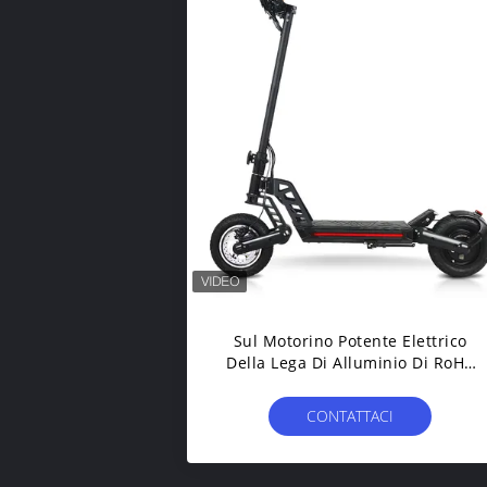
Sul Motorino Potente Elettrico
Della Lega Di Alluminio Di RoHS
Di Vendita 800W Con La Gamma
Di 50km
CONTATTACI