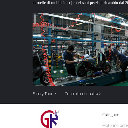
a rotelle di mobilità ecc) e dei suoi pezzi di ricambio dal 2
produzione del motorino» -- Città di Wuxi. Verde impegnato 
Fatory Tour >
Controllo di qualità >
Categorie
Motorino poten