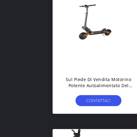
Sul Piede Di Vendita Motorino
Potente Autoalimentato Del
Motore Doppio E Con La Gamma
Di 100km
CONTATTACI