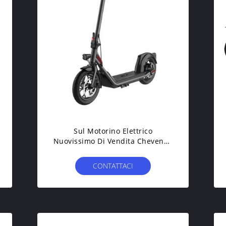
Sul Motorino Elettrico
Nuovissimo Di Vendita Chevende
L'UE E Negli Stati Uniti Con 3
Velocità E Guadare Protable
CONTATTACI