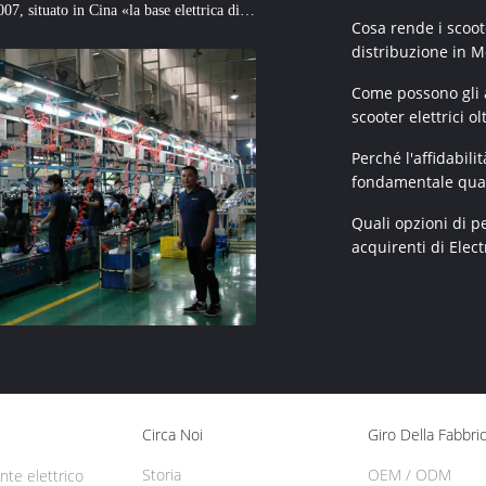
007, situato in Cina «la base elettrica di
Cosa rende i scooter
nell'industria elettrica del m...
distribuzione in M
Come possono gli a
scooter elettrici ol
Perché l'affidabil
fondamentale quan
Quali opzioni di p
acquirenti di Elec
Circa Noi
Giro Della Fabbri
Storia
OEM / ODM
te elettrico