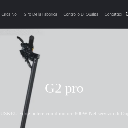
Circa Noi
Giro Della Fabbrica
Controllo Di Qualità
Contattici
JY
Motorino potente Spec. come desiderate