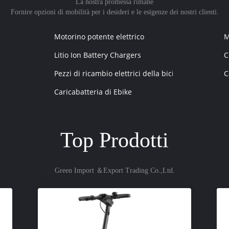
La nostra promessa rimane
Fornire opzioni di mobilità per i desideri e le esigenze dei nostri clienti.
Motorino potente elettrico
M
Litio Ion Battery Chargers
C
Pezzi di ricambio elettrici della bici
C
Caricabatteria di Ebike
Top Prodotti
Green Import ＆Export Trading Co.,Ltd.