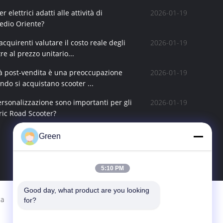
 elettrici adatti alle attività di
2026-01-19
edio Oriente?
cquirenti valutare il costo reale degli
2026-01-19
tre al prezzo unitario...
ità post-vendita è una preoccupazione
2026-01-19
do si acquistano scooter ...
ersonalizzazione sono importanti per gli
2026-01-19
tric Road Scooter?
Green
Osservi più >
5:10 PM
Good day, what product are you looking 
ca
Contattaci
for?
Green Import ＆Export Trading Co.,Ltd.