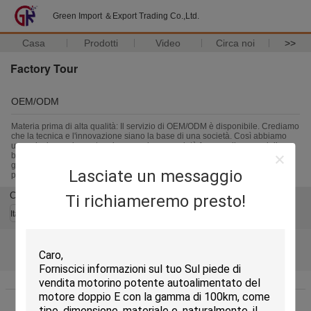
Green Import ＆Export Trading Co.,Ltd.
Casa
Prodotti
Video
Circa noi
>>
Factory Tour
OEM/ODM
Materia prima di alta qualità: Il servizio di OEM/ODM è disponibile. Crediamo
che la tecnica e l'innovazione siano la base di una società. Così abbiamo
una relazione a lungo termine con alcune società famose di marca della e-
bici quale Yadea. Inoltre pricipalmente scegliamo la materia prima dalla
grande fabbrica, che sono il migliore e più grande produttore della materia
Lasciate un messaggio
prima in Cina.
Cambi la lingua
Ti richiameremo presto!
Italian
Casa
|
Chi siamo
|
Contattaci
|
Mappa del sito
|
Privacy Policy
Vista da tavolino