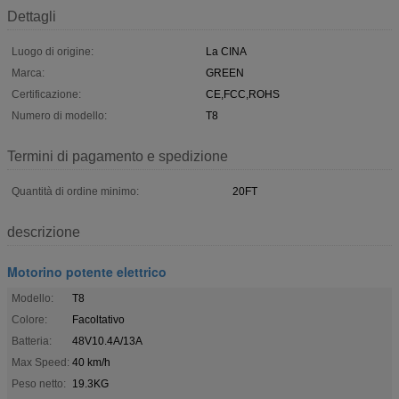
Dettagli
Luogo di origine:
La CINA
Marca:
GREEN
Certificazione:
CE,FCC,ROHS
Numero di modello:
T8
Termini di pagamento e spedizione
Quantità di ordine minimo:
20FT
descrizione
Motorino potente elettrico
Modello:
T8
Colore:
Facoltativo
Batteria:
48V10.4A/13A
Max Speed:
40 km/h
Peso netto:
19.3KG