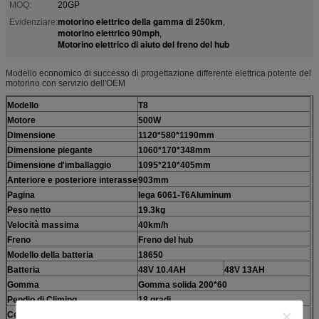
MOQ:
20GP
motorino elettrico della gamma di 250km
Evidenziare:
,
motorino elettrico 90mph
,
Motorino elettrico di aiuto del freno del hub
Modello economico di successo di progettazione differente elettrica potente del
motorino con servizio dell'OEM
Modello
T8
Motore
500W
Dimensione
1120*580*1190mm
Dimensione piegante
1060*170*348mm
Dimensione d'imballaggio
1095*210*405mm
Anteriore e posteriore interasse
903mm
Pagina
lega 6061-T6Aluminum
Peso netto
19.3kg
Velocità massima
40km/h
Freno
Freno del hub
Modello della batteria
18650
Batteria
48V 10.4AH
48V 13AH
Gomma
Gomma solida 200*60
Pendio di Climing
18 gradi
Certificato
CE, FCC, ROHS