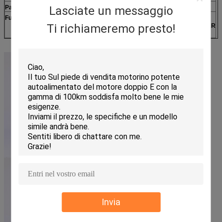
Lasciate un messaggio
Parafango
Nylon di rinforzo
Funzione
Ti richiameremo presto!
Assorbimento di scossa del doppio di F&R
3-Speed
Invia