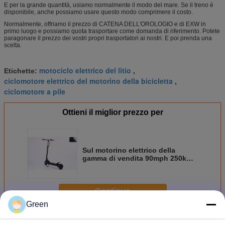
E per la grande quantità, usiamo normalmente il modo del mare. Se il treno è
disponibile, anche possiamo usare questo modo comprimere il costo.
Normalmente, offriamo il prezzo di CATENA DELL'OROLOGIO e di EXW in
primo luogo e possiamo quota trasportare come domanda di riferimento. Potete
paragonare il prezzo dei vostri propri trasportatori ai nostri. E poi prenda una
scelta.
motociclo elettrico del litio
Etichette:
,
ciclomotore elettrico del motorino della bicicletta
,
ciclomotore a pile
Ottieni il miglior prezzo per
Sul motorino elettrico della
gamma di vendita 90mph 250km
con il freno del hub
Continua
Green
Motorino potente elettrico
Più