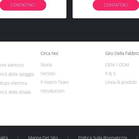
'ammortizzatore Idraulico
CONTATTACI
CONTATTACI
Circa Noi
Giro Della Fabbri
Storia
OEM / ODM
te elettrico
Servizio
R & S
rico della spiaggia
Il nostro Team
Linea di prodotti
ttuto elettrica
Intruduction
rico della strada
alità
|
Mappa Del Sito
|
Politica Sulla Riservatezza
|