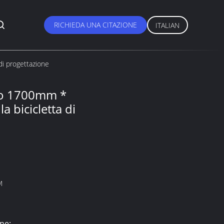
RICHIEDA UNA CITAZIONE
ITALIAN
di progettazione
rico 1700mm *
bicicletta di
M
ne: