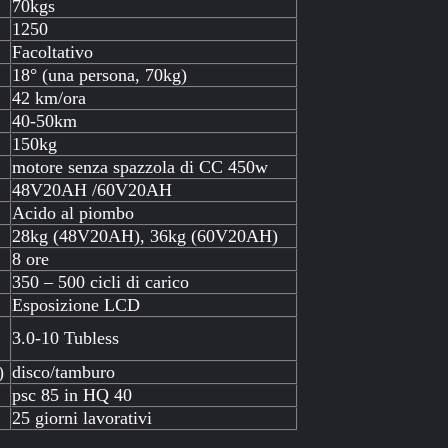
70kgs
1250
Facoltativo
18° (una persona, 70kg)
42 km/ora
40-50km
150kg
motore senza spazzola di CC 450w
48V20AH /60V20AH
Acido al piombo
28kg (48V20AH), 36kg (60V20AH)
8 ore
350 – 500 cicli di carico
Esposizione LCD
3.0-10 Tubless
)
disco/tamburo
psc 85 in HQ 40
25 giorni lavorativi