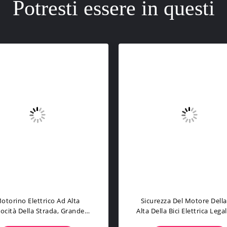
Potresti essere in questi
l Motorino Stato Abbattuto
Sul Pedale Delle Ruote Di V
trico Legale Della Strada Della
2 Assistito Motorino Elett
CEE Di Vendita Con