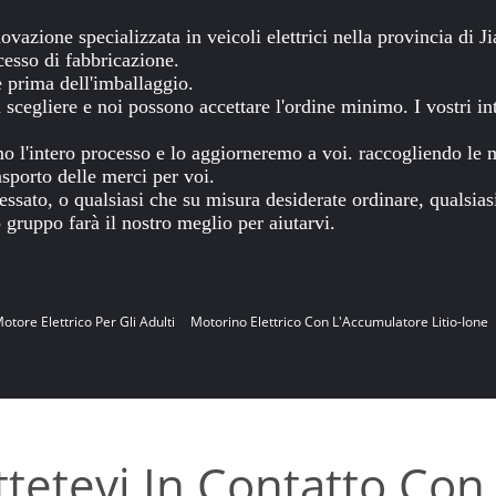
vazione specializzata in veicoli elettrici nella provincia di J
cesso di fabbricazione.
e prima dell'imballaggio.
a scegliere e noi possono accettare l'ordine minimo. I vostri 
o l'intero processo e lo aggiorneremo a voi. raccogliendo le me
sporto delle merci per voi.
eressato, o qualsiasi che su misura desiderate ordinare, qualsia
o gruppo farà il nostro meglio per aiutarvi.
otore Elettrico Per Gli Adulti
Motorino Elettrico Con L'Accumulatore Litio-Ione
tetevi In ​​contatto Con