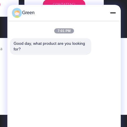
CONTATTACI
Green
7:01 PM
Good day, what product are you looking 
ca
Contattaci
for?
Green Import ＆Export Trading Co.,Ltd.
Un 55-3, Comunità del sud, distretto di
Xishan, Wuxi, Jiangsu, Cina di verde di
Chamtime
86-510-88206605
nicole@greenescooter.com
Sito Mobile