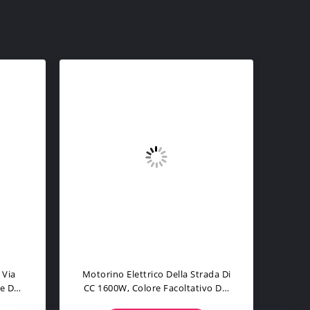
endita
Sul Ciclomotore Elettrico Dei
rico
Motorini Della Batteria Al Piombo
Delle Ruote Di Vendita 2