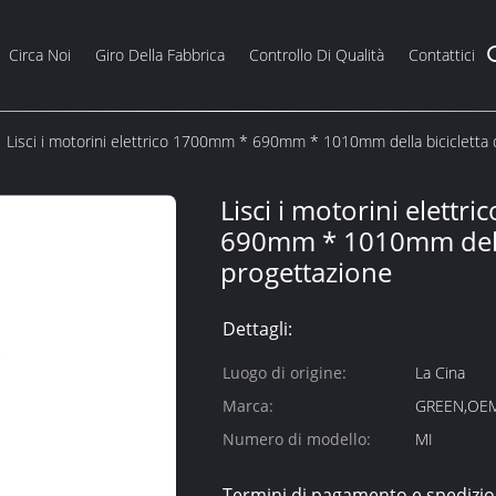
Circa Noi
Giro Della Fabbrica
Controllo Di Qualità
Contattici
Lisci i motorini elettrico 1700mm * 690mm * 1010mm della bicicletta 
Lisci i motorini elett
690mm * 1010mm della 
progettazione
Dettagli:
Luogo di origine:
La Cina
Marca:
GREEN,OE
Numero di modello:
MI
Termini di pagamento e spedizio