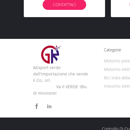
L
CONTATTACI
Categorie
Motorino poten
&Export verde
Motorino elett
dell'importazione che vende
Bici stata abba
il Co., srl.
motorino elett
Va il VERDE ·Blu
di missione!
Controllo Di Qu