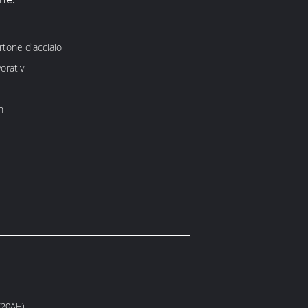
artone d'acciaio
orativi
h
V20AH)