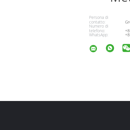
Persona di
contatto:
Gr
Numero di
telefono:
+8
WhatsApp:
+8