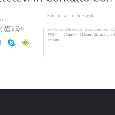
Entri nel vostro messaggio
een
613801515020
613801515020