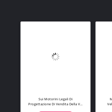
ada Di
Motorini A Pile Del Litio Per Il
Su
o Del
Ciclomotore Elettrico Delle Ruote
Elet
cletta
Degli Adulti 2