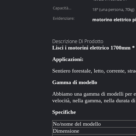
batteria:
Capacità
18° (una persona, 70kg)
rampicante:
Evidenziare:
motorino elettrico p
Descrizione Di Prodotto
Lisci i motorini elettrico 1700mm 
Applicazioni:
Sentiero forestale, letto, corrente, str
Gamma di modello
Abbiamo una gamma di modelli per esse
velocità, nella gamma, nella durata di 
Specifiche
No/nome del modello
Dimensione