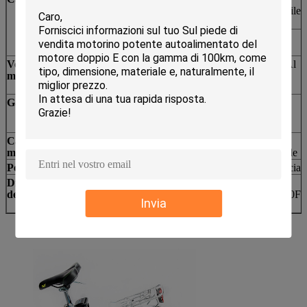
di CA 100V
inossidabile
-240V 2amps
Tempo di carico:
Parafango
Acciaio
4-6h
Velocità
25km/h (UE),
Scaffale posteriore
Lega di Al
massima
32km/h
(USA&Canada)
Gamma
45-60km
Sella
Comodo
(PASSO DI
morbido
DANZA)
Carico
125kgs
Pedale
Plastica,
massimo
pieghevole
Peso lordo
20kgs
Forcella anteriore
Il BZ, acciai
Dimensione
880*660*375mm
Capacità
20Ft
dell'imballaggio
100pcs/40Ft
Invia
210 pc