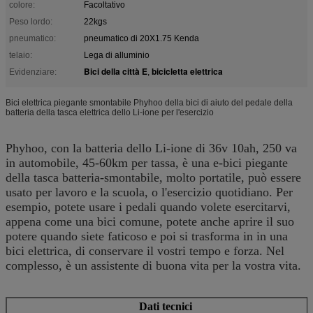
colore:
Facoltativo
Peso lordo:
22kgs
pneumatico:
pneumatico di 20X1.75 Kenda
telaio:
Lega di alluminio
Bici della città E
bicicletta elettrica
Evidenziare:
,
Bici elettrica piegante smontabile Phyhoo della bici di aiuto del pedale della
batteria della tasca elettrica dello Li-ione per l'esercizio
Phyhoo, con la batteria dello Li-ione di 36v 10ah, 250 va
in automobile, 45-60km per tassa, è una e-bici piegante
della tasca batteria-smontabile, molto portatile, può essere
usato per lavoro e la scuola, o l'esercizio quotidiano. Per
esempio, potete usare i pedali quando volete esercitarvi,
appena come una bici comune, potete anche aprire il suo
potere quando siete faticoso e poi si trasforma in in una
bici elettrica, di conservare il vostri tempo e forza. Nel
complesso, è un assistente di buona vita per la vostra vita.
Dati tecnici