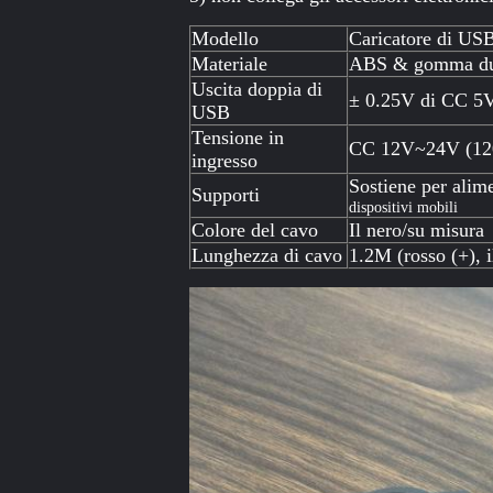
Modello
Caricatore di US
Materiale
ABS & gomma du
Uscita doppia di
± 0.25V di CC 5
USB
Tensione in
CC 12V~24V (1
ingresso
Sostiene per alime
Supporti
dispositivi mobili
Colore del cavo
Il nero/su misura
Lunghezza di cavo
1.2M (rosso (+), i