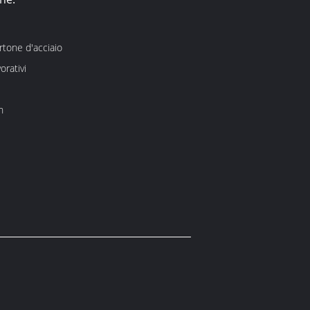
artone d'acciaio
orativi
h