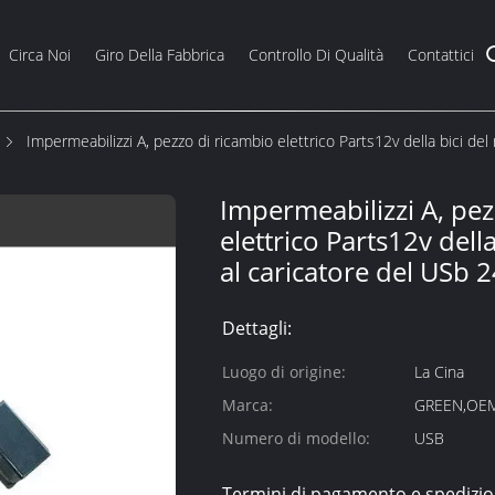
Circa Noi
Giro Della Fabbrica
Controllo Di Qualità
Contattici
Impermeabilizzi A, pezzo di ricambio elettrico Parts12v della bici del
Impermeabilizzi A, pez
elettrico Parts12v dell
al caricatore del USb 
Dettagli:
Luogo di origine:
La Cina
Marca:
GREEN,OE
Numero di modello:
USB
Termini di pagamento e spedizio