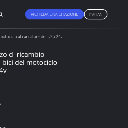
RICHIEDA UNA CITAZIONE
ITALIAN
 motociclo al caricatore del USb 24v
zo di ricambio
a bici del motociclo
24v
M
ne: