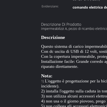
ingresso:
Evidenziare:
comando elettrico del
Descrizione Di Prodotto
Impermeabilizzi A, pezzo di ricambio elettric
Descrizione
Questo sistema di carico impermeabile
Con dc uscita di USB di 12 volt, sosti
Con la copertura impermeabile, protegg
Installazione facile: Grande corredo ag
riparato direttamente.
Nota:
L'oggetto è progettazione per la bi
1)
incidente).
2) installa l'oggetto sulla caduta in t
3) non utilizza alcuni accessori elettro
4) non usa o il giorno piovoso, prego
5) non collega gli accessori elettroni