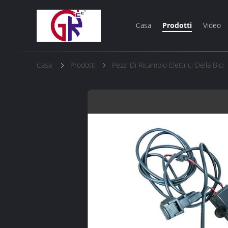
Casa
Prodotti
Video
Casa
Prodotti
Pezzi Di Ricambio Elettrici Della Bici