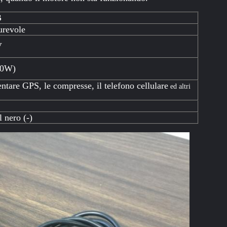
B
revole
V
20W)
ntare GPS, le compresse, il telefono cellulare
ed altri
l nero (-)