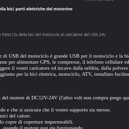
la bici
parti elettriche del motorino
,
o Parts12v della bici del motociclo al caricatore del USb 24v
 di USB del motociclo è grande USB per il motociclo e la bici
ene per alimentare GPS, le compresse, il telefono cellulare ed 
ere il vostri caricatore ed incavo dalla nebbia, dalla polvere 
giunto per la bici elettrica, motociclo, ATV, installato facilm
ci del motore di DC12V-24V (l'altro volt non compra prego qu
ondo e che si assicura che il vostro supporto sia messo.
nici del calore.
 lo copre di coperture impermeabili.
ci, quando il motore non sta funzionando.