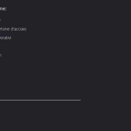
ne:
Q
artone d'acciaio
orativi
h