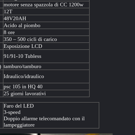
motore senza spazzola di CC 1200w
12T
48V20AH
Acido al piombo
8 ore
350 – 500 cicli di carico
Esposizione LCD
91/91-10 Tubless
)
tamburo/tamburo
e
Idraulico/idraulico
psc 105 in HQ 40
25 giorni lavorativi
Faro del LED
3-speed
Doppio allarme telecomandato con il
lampeggiatore