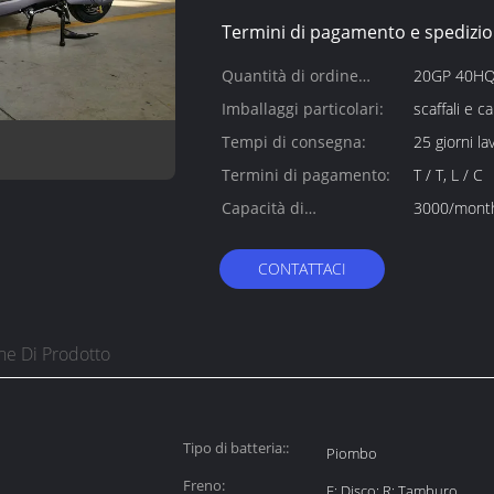
Termini di pagamento e spedizio
Quantità di ordine
20GP 40H
minimo:
Imballaggi particolari:
scaffali e c
Tempi di consegna:
25 giorni lav
Termini di pagamento:
T / T, L / C
Capacità di
3000/mont
alimentazione:
CONTATTACI
ne Di Prodotto
Tipo di batteria::
Piombo
Freno:
F: Disco; R: Tamburo