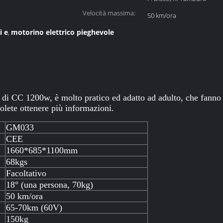
Velocità massima:
50 km/ora
i e
motorino elettrico pieghevole
,
di CC 1200w, è molto pratico ed adatto ad adulto, che fanno 
olete ottenere più informazioni.
GM033
CEE
1660*685*1100mm
68kgs
Facoltativo
18° (una persona, 70kg)
50 km/ora
65-70km (60V)
150kg