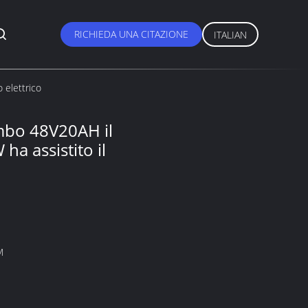
RICHIEDA UNA CITAZIONE
ITALIAN
 elettrico
ombo 48V20AH il
ha assistito il
M