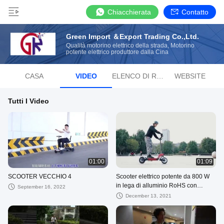
Chiacchierata
Contatto
Green Import ＆Export Trading Co.,Ltd.
Qualità motorino elettrico della strada, Motorino
potente elettrico produttore dalla Cina
CASA
VIDEO
ELENCO DI RIPRODUZIONE
WEBSITE
Tutti I Video
01:00
01:09
SCOOTER VECCHIO 4
Scooter elettrico potente da 800 W
in lega di alluminio RoHS con
September 16, 2022
autonomia di 50 km
December 13, 2021