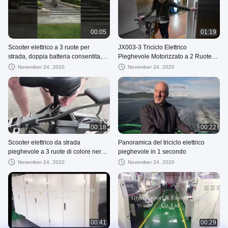
00:05
01:19
Scooter elettrico a 3 ruote per
JX003-3 Triciclo Elettrico
strada, doppia batteria consentita,
Pieghevole Motorizzato a 2 Ruote
piegatura in 1 secondo
Anteriori
November 24, 2020
November 24, 2020
00:18
00:22
Scooter elettrico da strada
Panoramica del triciclo elettrico
pieghevole a 3 ruote di colore nero
pieghevole in 1 secondo
legale per adulti
November 24, 2020
November 24, 2020
00:41
00:29