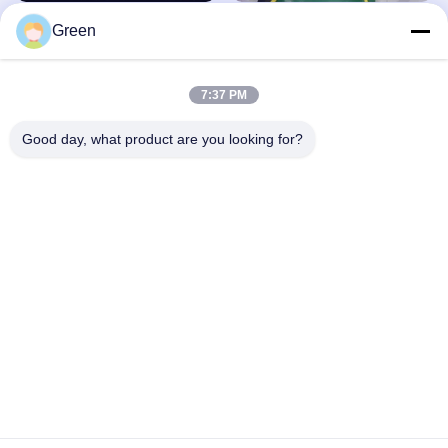
2
1
Green
November 17, 2020
November 17, 2020
7:37 PM
Good day, what product are you looking for?
00:18
00:22
Scooter elettrico da strada
Panoramica del triciclo elettrico
pieghevole a 3 ruote di colore nero
pieghevole in 1 secondo
legale per adulti
August 04, 2026
August 07, 2026
00:41
00:29
2
1
February 12, 2026
February 12, 2026
No more